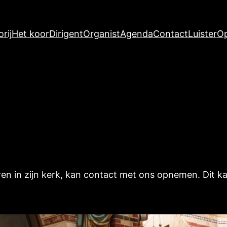
rij
Het koor
Dirigent
Organist
Agenda
Contact
Luister
Op
n in zijn kerk, kan contact met ons opnemen. Dit ka