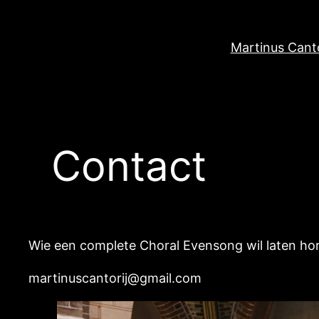
Ga
naar
Martinus Canto
de
inhoud
Contact
Wie een complete Choral Evensong wil laten hore
martinuscantorij@gmail.com